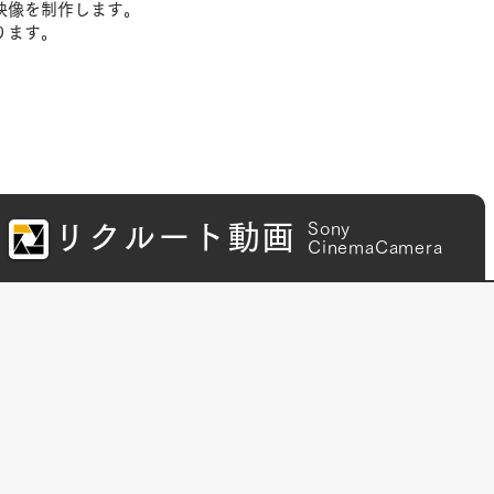
映像を制作します。
ります。
Sony
リクルート動画
CinemaCamera