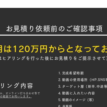
​お見積り依頼前のご確認事項
用は120万円からとなって
は​​ヒアリングを行った後にお見積りをご提示させ
​完成希望時期
動画の使用場所（HP.SNS等
リング内容
ターゲット層（新卒.中途等
動画に入れたい​内容
ル、オンライン打ち合わせ等で
の範囲でお伺いします。
動画のイメージ（等）
予算感