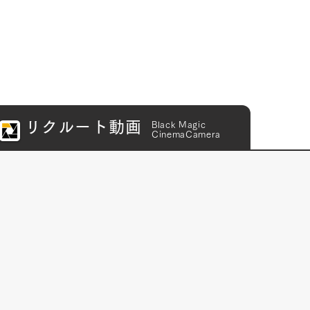
リクルート動画
​Black Magic
CinemaCamera