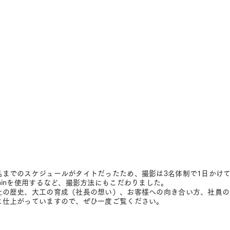
品までのスケジュールがタイトだったため、撮影は3名体制で1日かけて行
oninを使用するなど、撮影方法にもこだわりました。
社の歴史、大工の育成（社長の想い）、お客様への向き合い方、社員の
に仕上がっていますので、ぜひ一度ご覧ください。