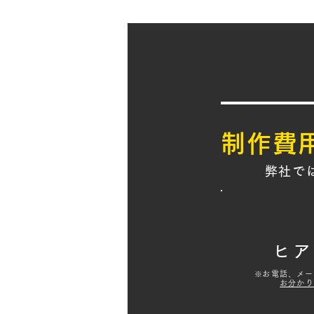
制作費
弊社で
ヒア
※
お電話、メー
お分かり