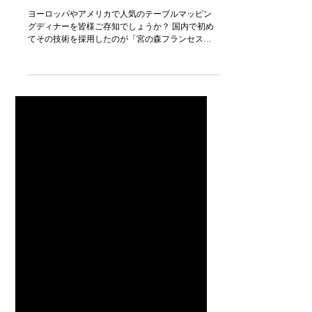
宮の森フランセス様 GRILL TABLE MAPPING 2019
ヨーロッパやアメリカで人気のテーブルマッピン
グディナーを皆様ご存知でしょうか？ 国内で初め
てその技術を採用したのが「宮の森フランセス」
様 北海道初！新感覚のテーブルマッピングウェデ
ィング。 「楽しい」×「美味しい」が一緒に味わえ
る素敵なウェディングです。