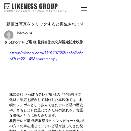
映像制作・システム開発・ライブ配信 | ライクネスグループ
動画は写真をクリックすると再生されます
info52234
さっぽろテレビ塔 様 登録有形文化財認定記念映像
https://vimeo.com/1101207352/aa6b2c6a
bf?ts=221149&share=copy
株式会社 さっぽろテレビ塔 様の「登録有形文
化財」認定を記念して制作した本映像では、札
幌のシンボルとして歩んできたテレビ塔の歴史
や、まちとともに重ねてきた時の流れを、貴重
な映像とともに振り返ります。
札幌テレビ塔 代表取締役のインタビューや地域
の方々の声を通じて、テレビ塔が担ってきた役