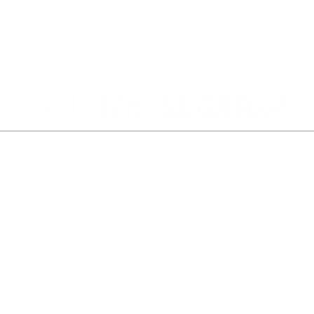
​・TOP
・​リクルート会社説明動画
​・サービスと料金
・企業プロモーション動画
・企業情報
・TVCM／WEBCM動画
・お知らせ
・イベントPR動画
・お問い合わせ
・業務マニュアル動画
・プライバシーポリシー
・外国人労働者向け動画