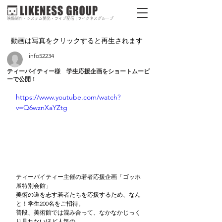
映像制作・システム開発・ライブ配信 | ライクネスグループ
動画は写真をクリックすると再生されます
info52234
ティーバイティー様 学生応援企画をショートムービ
ーで公開！
https://www.youtube.com/watch?
v=Q6wznXaYZtg
ティーバイティー主催の若者応援企画「ゴッホ
展特別会館」
美術の道を志す若者たちを応援するため、なん
と！学生200名をご招待。
普段、美術館では混み合って、なかなかじっく
り見れないほど人気の