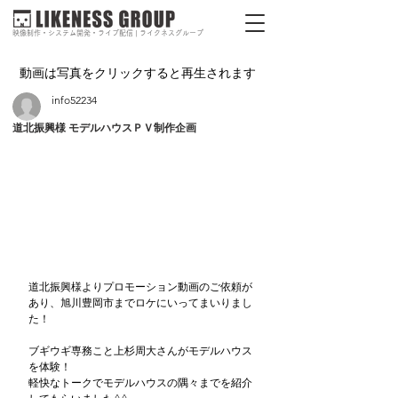
映像制作・システム開発・ライブ配信 | ライクネスグループ
動画は写真をクリックすると再生されます
info52234
道北振興様 モデルハウスＰＶ制作企画
道北振興様よりプロモーション動画のご依頼が
あり、旭川豊岡市までロケにいってまいりまし
た！ 
ブギウギ専務こと上杉周大さんがモデルハウス
を体験！
軽快なトークでモデルハウスの隅々までを紹介